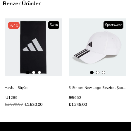
Benzer Ürünler
‹
›
‹
›
%40
Swim
Sportswear
Havlu - Büyük
3-Stripes New Logo Beyzbol Şapkası
IU1289
JE5652
₺2.699,00
₺1.620,00
₺1.349,00