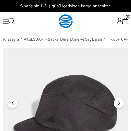
Siparişiniz 1-3 iş günü içerisinde kargolanacaktır.
0
Anasayfa
AKSESUAR
Şapka, Bere, Bone ve Saç Bandı
TRX 5P CAP 