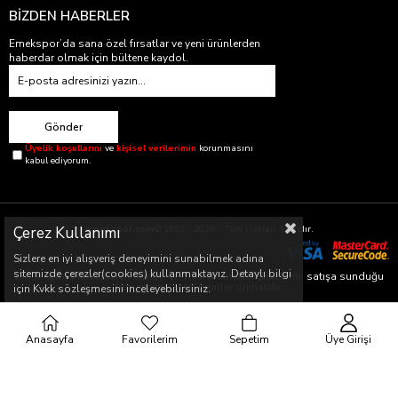
BİZDEN HABERLER
Emekspor’da sana özel fırsatlar ve yeni ürünlerden
haberdar olmak için bültene kaydol.
Gönder
Üyelik koşullarını
ve
kişisel verilerimin
korunmasını
kabul ediyorum.
Çerez Kullanımı
emekspor.com
© 1992 - 2026 - Tüm Hakları Saklıdır.
Sizlere en iyi alışveriş deneyimini sunabilmek adına
sitemizde çerezler(cookies) kullanmaktayız. Detaylı bilgi
Emek Spor Malzemeleri Sanayi ve Ticaret Limited Şirketi’nin satışa sunduğu
tüm markalar ve ürünler orjinaldir.
için Kvkk sözleşmesini inceleyebilirsiniz.
Emek Spor Malzemeleri Sanayi ve Ticaret Limited Şirketi’nin satışa sunduğu
bu markaların yetkili satıcısıdır.
Anasayfa
Favorilerim
Sepetim
Üye Girişi
Web sitemizde bulunan ürün fiyatları sadece www.emekspor.com için
geçerlidir.