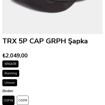
TRX 5P CAP GRPH Şapka
₺2.049,00
KR6408
Running
Unisex
Beden
OSFW
OSFM