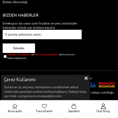
Bülten Aboneliği
BİZDEN HABERLER
Emekspor’da sana özel fırsatlar ve yeni ürünlerden
haberdar olmak için bültene kaydol.
Gönder
Üyelik koşullarını
ve
kişisel verilerimin
korunmasını
kabul ediyorum.
Çerez Kullanımı
emekspor.com
© 1992 - 2026 - Tüm Hakları Saklıdır.
Sizlere en iyi alışveriş deneyimini sunabilmek adına
sitemizde çerezler(cookies) kullanmaktayız. Detaylı bilgi
Emek Spor Malzemeleri Sanayi ve Ticaret Limited Şirketi’nin satışa sunduğu
tüm markalar ve ürünler orjinaldir.
için Kvkk sözleşmesini inceleyebilirsiniz.
Emek Spor Malzemeleri Sanayi ve Ticaret Limited Şirketi’nin satışa sunduğu
bu markaların yetkili satıcısıdır.
Anasayfa
Favorilerim
Sepetim
Üye Girişi
Web sitemizde bulunan ürün fiyatları sadece www.emekspor.com için
geçerlidir.