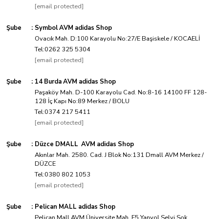
[email protected]
Şube
:
Symbol AVM adidas Shop
Ovacık Mah. D:100 Karayolu No:27/E Başiskele / KOCAELİ
Tel:0262 325 5304
[email protected]
Şube
:
14 Burda AVM adidas Shop
Paşaköy Mah. D-100 Karayolu Cad. No:8-16 14100 FF 128-
128 İç Kapı No:89 Merkez / BOLU
Tel:0374 217 5411
[email protected]
Şube
:
Düzce DMALL AVM adidas Shop
Akınlar Mah. 2580. Cad. J Blok No:131 Dmall AVM Merkez /
DÜZCE
Tel:0380 802 1053
[email protected]
Şube
:
Pelican MALL adidas Shop
Pelican Mall AVM Üniversite Mah. E5 Yanyol Selvi Sok.