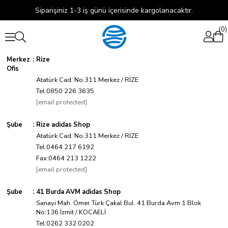
Siparişiniz 1-3 iş günü içerisinde kargolanacaktır.
0
Merkez
:
Rize
Ofis
Atatürk Cad. No:311 Merkez / RİZE
Tel:0850 226 3635
[email protected]
Şube
:
Rize adidas Shop
Atatürk Cad. No:311 Merkez / RİZE
Tel:0464 217 6192
Fax:0464 213 1222
[email protected]
Şube
:
41 Burda AVM adidas Shop
Sanayi Mah. Ömer Türk Çakal Bul. 41 Burda Avm 1 Blok
No:136 İzmit / KOCAELİ
Tel:0262 332 0202