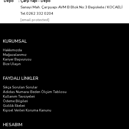
Depo
:
Çarşı Yapı - Depo
Sanayi Mah. Çarşıyapı AVM B Blok No:3 Başiskele / KOCAELİ
Tel:0262 332 0204
[email protected]
KURUMSAL
Hakkımızda
Mağazalarımız
Kariyer Başvurusu
Bize Ulaşın
FAYDALI LİNKLER
Sıkça Sorulan Sorular
Adidas Numara-Beden Ölçüm Tablosu
Kullanım Tavsiyeleri
Ödeme Bilgileri
Gizlilik İlkeleri
Kişisel Verileri Koruma Kanunu
HESABIM