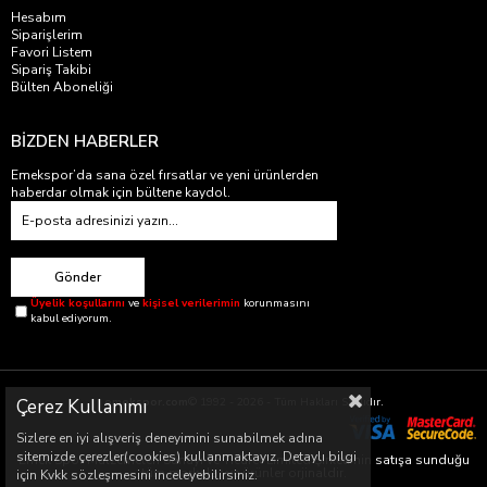
Hesabım
Siparişlerim
Favori Listem
Sipariş Takibi
Bülten Aboneliği
BİZDEN HABERLER
Emekspor’da sana özel fırsatlar ve yeni ürünlerden
haberdar olmak için bültene kaydol.
Gönder
Üyelik koşullarını
ve
kişisel verilerimin
korunmasını
kabul ediyorum.
Çerez Kullanımı
emekspor.com
© 1992 - 2026 - Tüm Hakları Saklıdır.
Sizlere en iyi alışveriş deneyimini sunabilmek adına
sitemizde çerezler(cookies) kullanmaktayız. Detaylı bilgi
Emek Spor Malzemeleri Sanayi ve Ticaret Limited Şirketi’nin satışa sunduğu
tüm markalar ve ürünler orjinaldir.
için Kvkk sözleşmesini inceleyebilirsiniz.