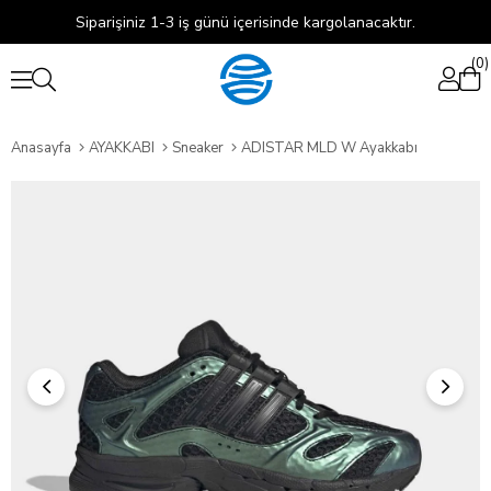
Siparişiniz 1-3 iş günü içerisinde kargolanacaktır.
0
Anasayfa
AYAKKABI
Sneaker
ADISTAR MLD W Ayakkabı