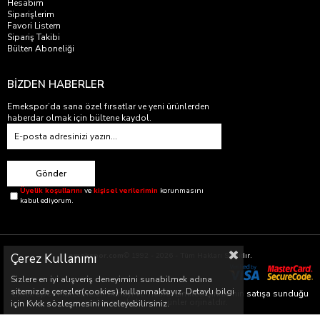
Hesabım
Siparişlerim
Favori Listem
Sipariş Takibi
Bülten Aboneliği
BİZDEN HABERLER
Emekspor’da sana özel fırsatlar ve yeni ürünlerden
haberdar olmak için bültene kaydol.
Gönder
Üyelik koşullarını
ve
kişisel verilerimin
korunmasını
kabul ediyorum.
Çerez Kullanımı
emekspor.com
© 1992 - 2026 - Tüm Hakları Saklıdır.
Sizlere en iyi alışveriş deneyimini sunabilmek adına
sitemizde çerezler(cookies) kullanmaktayız. Detaylı bilgi
Emek Spor Malzemeleri Sanayi ve Ticaret Limited Şirketi’nin satışa sunduğu
tüm markalar ve ürünler orjinaldir.
için Kvkk sözleşmesini inceleyebilirsiniz.
Emek Spor Malzemeleri Sanayi ve Ticaret Limited Şirketi’nin satışa sunduğu