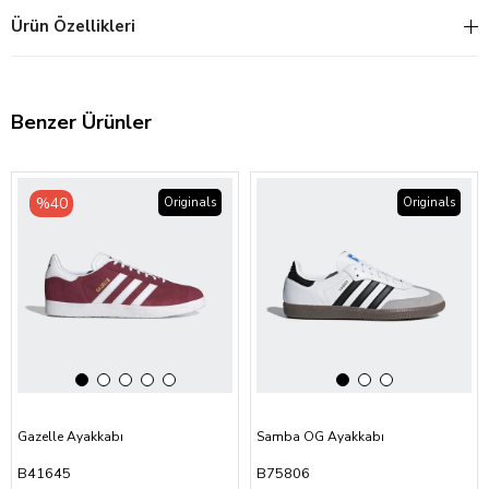
Ürün Özellikleri
Benzer Ürünler
‹
›
‹
›
%40
Originals
Originals
Gazelle Ayakkabı
Samba OG Ayakkabı
B41645
B75806