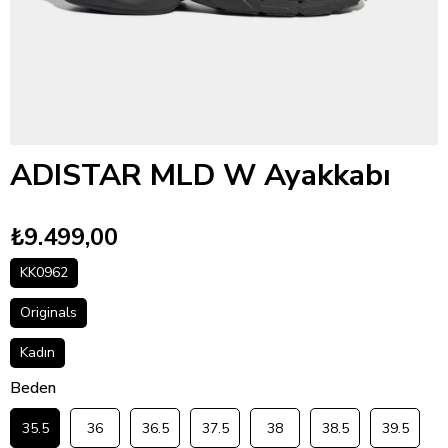
ADISTAR MLD W Ayakkabı
₺9.499,00
KK0962
Originals
Kadın
Beden
35.5
36
36.5
37.5
38
38.5
39.5