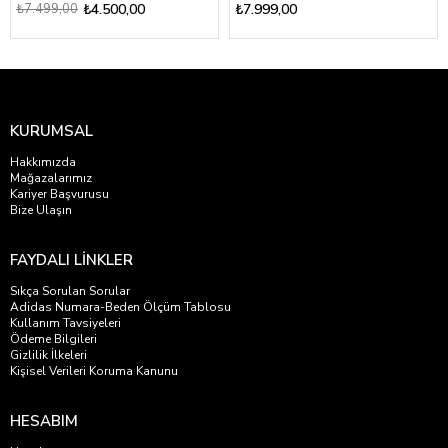
₺7.499,00
₺4.500,00
₺7.999,00
KURUMSAL
Hakkımızda
Mağazalarımız
Kariyer Başvurusu
Bize Ulaşın
FAYDALI LİNKLER
Sıkça Sorulan Sorular
Adidas Numara-Beden Ölçüm Tablosu
Kullanım Tavsiyeleri
Ödeme Bilgileri
Gizlilik İlkeleri
Kişisel Verileri Koruma Kanunu
HESABIM