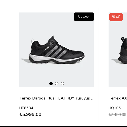
‹
›
%40
Outdoor
Terrex Daroga Plus HEAT.RDY Yürüyüş Ayakkabı
HP8634
HQ1051
₺5.999,00
₺7.499,00