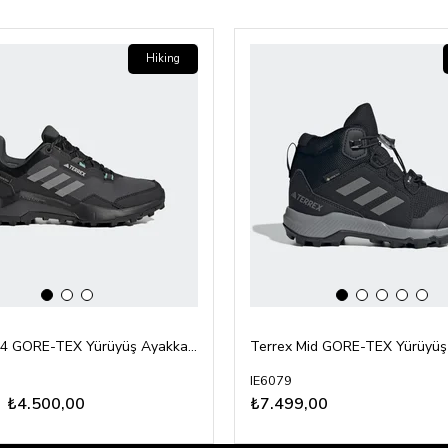
‹
›
‹
›
Hiking
Terrex AX4 GORE-TEX Yürüyüş Ayakkabı
Terrex Mid GORE-TEX Yürüyüş
IE6079
₺4.500,00
₺7.499,00