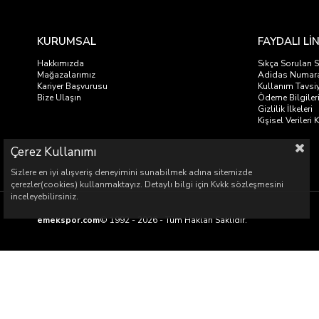
KURUMSAL
FAYDALI Lİ
Hakkımızda
Sıkça Sorulan S
Mağazalarımız
Adidas Numar
Kariyer Başvurusu
Kullanım Tavsiy
Bize Ulaşın
Ödeme Bilgiler
Gizlilik İlkeleri
Kişisel Veriler
Çerez Kullanımı
Sizlere en iyi alışveriş deneyimini sunabilmek adına sitemizde
çerezler(cookies) kullanmaktayız. Detaylı bilgi için Kvkk sözleşmesini
inceleyebilirsiniz.
emekspor.com
© 1992 - 2026 - Tüm Hakları Saklıdır.
Emek Spor Malz
Emek Spor Mal