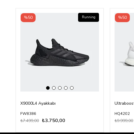
‹
›
%50
%50
Running
X9000L4 Ayakkabı
Ultraboos
FW8386
HQ4202
₺3.750,00
₺7.499,00
₺9.999,00