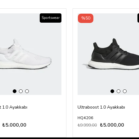
‹
›
‹
›
%50
Sportswear
t 1.0 Ayakkabı
Ultraboost 1.0 Ayakkabı
HQ4206
₺5.000,00
₺5.000,00
₺9.999,00