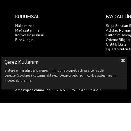
KURUMSAL
FAYDALI Lİ
Hakkımızda
Sıkça Sorulan S
Mağazalarımız
Adidas Numar
Kariyer Başvurusu
Kullanım Tavsiy
Bize Ulaşın
Ödeme Bilgiler
Gizlilik İlkeleri
Kişisel Veriler
Çerez Kullanımı
Sizlere en iyi alışveriş deneyimini sunabilmek adına sitemizde
çerezler(cookies) kullanmaktayız. Detaylı bilgi için Kvkk sözleşmesini
inceleyebilirsiniz.
emekspor.com
© 1992 - 2026 - Tüm Hakları Saklıdır.
Emek Spor Malz
Emek Spor Mal