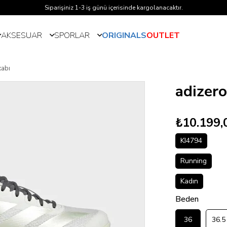
Siparişiniz 1-3 iş günü içerisinde kargolanacaktır.
AKSESUAR
SPORLAR
ORIGINALS
OUTLET
kabı
adizer
₺10.199,
KI4794
Running
Kadın
Beden
36
36.5