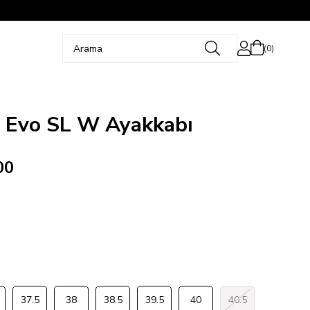
0
o Evo SL W Ayakkabı
00
37.5
38
38.5
39.5
40
40.5