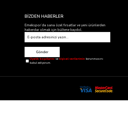
BİZDEN HABERLER
Emekspor’da sana özel fırsatlar ve yeni ürünlerden
haberdar olmak için bültene kaydol.
Gönder
Üyelik koşullarını
ve
kişisel verilerimin
korunmasını
kabul ediyorum.
ler orjinaldir.
i satıcısıdır.