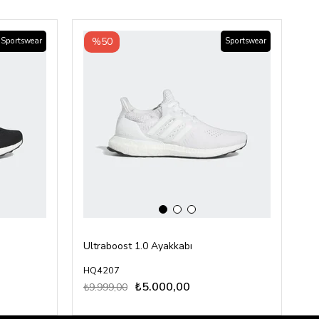
‹
›
%50
Sportswear
Sportswear
Ultraboost 1.0 Ayakkabı
Su
HQ4207
H
₺5.000,00
₺9.999,00
₺8