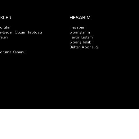
NKLER
HESABIM
orular
Hesabım
a-Beden Ölçüm Tablosu
Siparişlerim
eleri
Favori Listem
i
Sipariş Takibi
Bülten Aboneliği
i Koruma Kanunu
emeleri Sanayi ve Ticaret Limited Şirketi’nin satışa sunduğu tüm markalar ve ürün
zemeleri Sanayi ve Ticaret Limited Şirketi’nin satışa sunduğu bu markaların yetkil
Web sitemizde bulunan ürün fiyatları sadece www.emekspor.com için geçerlidir.