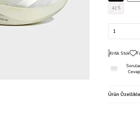
41.5
Kritik Stok
F
Sorular
Cevapl
Ürün Özellikle