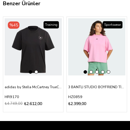
Benzer Ürünler
‹
›
‹
›
%45
Training
Sportswear
adidas by Stella McCartney TrueCasuals Regular Sportswear Tişört
3 BANTLI STUDIO BOYFRIEND TİŞÖRT
HR9170
HZ0859
₺4.749,00
₺2.612,00
₺2.399,00