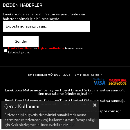
BİZDEN HABERLER
Emekspor’da sana özel fırsatlar ve yeni ürünlerden
haberdar olmak için bültene kaydol.
Gönder
Üyelik koşullarını
ve
kişisel verilerimin
korunmasını
kabul ediyorum.
emekspor.com
© 1992 - 2026 - Tüm Hakları Saklıdır.
Emek Spor Malzemeleri Sanayi ve Ticaret Limited Şirketi’nin satışa sunduğu
tüm markalar ve ürünler orjinaldir.
Emek Spor Malzemeleri Sanayi ve Ticaret Limited Şirketi’nin satışa sunduğu
bu markaların yetkili satıcısıdır.
Çerez Kullanımı
Web sitemizde bulunan ürün fiyatları sadece www.emekspor.com için
geçerlidir.
Sizlere en iyi alışveriş deneyimini sunabilmek adına
sitemizde çerezler(cookies) kullanmaktayız. Detaylı bilgi
için Kvkk sözleşmesini inceleyebilirsiniz.