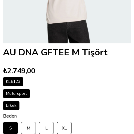
AU DNA GFTEE M Tişört
₺2.749,00
KE6123
Motorsport
Erkek
Beden
S
M
L
XL