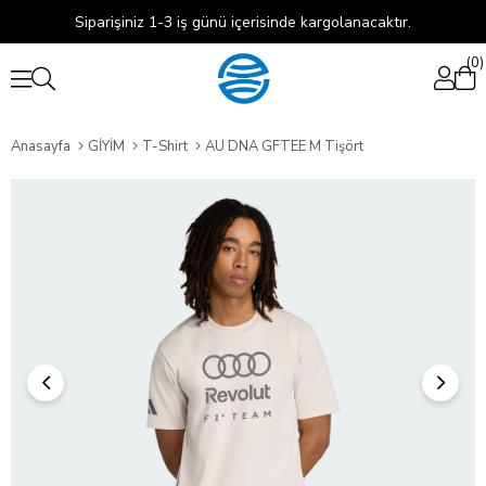
Siparişiniz 1-3 iş günü içerisinde kargolanacaktır.
0
Anasayfa
GİYİM
T-Shirt
AU DNA GFTEE M Tişört