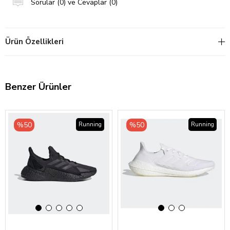
Sorular (0) ve Cevaplar (0)
Ürün Özellikleri
Benzer Ürünler
‹
›
‹
›
%50
%50
Running
Running