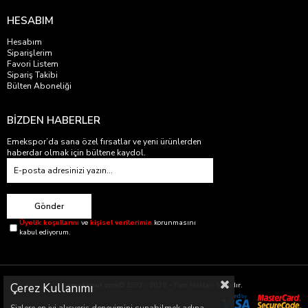
HESABIM
Hesabım
Siparişlerim
Favori Listem
Sipariş Takibi
Bülten Aboneliği
BİZDEN HABERLER
Emekspor’da sana özel fırsatlar ve yeni ürünlerden
haberdar olmak için bültene kaydol.
Gönder
Üyelik koşullarını
ve
kişisel verilerimin
korunmasını
kabul ediyorum.
Çerez Kullanımı
emekspor.com
© 1992 - 2026 - Tüm Hakları Saklıdır.