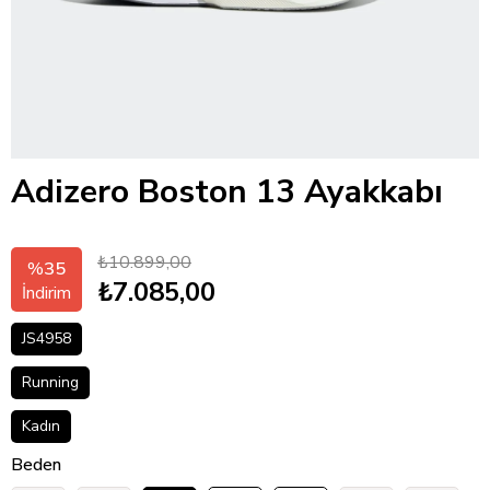
Adizero Boston 13 Ayakkabı
₺10.899,00
%
35
₺7.085,00
İndirim
JS4958
Running
Kadın
Beden