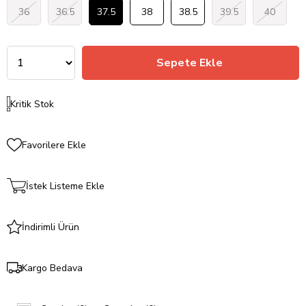
36
36.5
37.5
38
38.5
39.5
40
Kritik Stok
Favorilere Ekle
İstek Listeme Ekle
İndirimli Ürün
Kargo Bedava