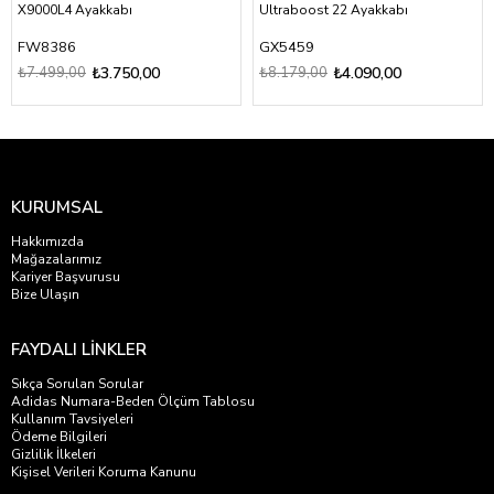
X9000L4 Ayakkabı
Ultraboost 22 Ayakkabı
FW8386
GX5459
₺7.499,00
₺3.750,00
₺8.179,00
₺4.090,00
KURUMSAL
Hakkımızda
Mağazalarımız
Kariyer Başvurusu
Bize Ulaşın
FAYDALI LİNKLER
Sıkça Sorulan Sorular
Adidas Numara-Beden Ölçüm Tablosu
Kullanım Tavsiyeleri
Ödeme Bilgileri
Gizlilik İlkeleri
Kişisel Verileri Koruma Kanunu