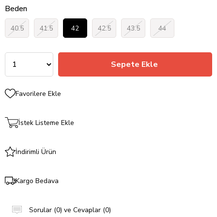
Beden
40.5
41.5
42
42.5
43.5
44
Favorilere Ekle
İstek Listeme Ekle
İndirimli Ürün
Kargo Bedava
Sorular (0) ve Cevaplar (0)