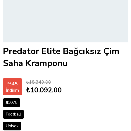
Predator Elite Bağcıksız Çim
Saha Kramponu
₺18.349,00
%
45
₺10.092,00
İndirim
JI1075
Football
Unisex