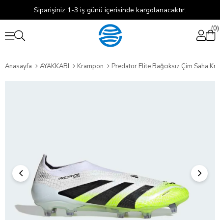
Siparişiniz 1-3 iş günü içerisinde kargolanacaktır.
0
Anasayfa
AYAKKABI
Krampon
Predator Elite Bağcıksız Çim Saha K