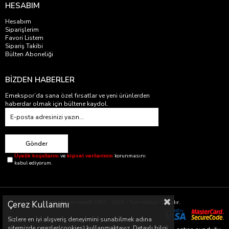
HESABIM
Hesabım
Siparişlerim
Favori Listem
Sipariş Takibi
Bülten Aboneliği
BİZDEN HABERLER
Emekspor’da sana özel fırsatlar ve yeni ürünlerden
haberdar olmak için bültene kaydol.
Gönder
Üyelik koşullarını
ve
kişisel verilerimin
korunmasını
kabul ediyorum.
Çerez Kullanımı
emekspor.com
© 1992 - 2026 - Tüm Hakları Saklıdır.
Sizlere en iyi alışveriş deneyimini sunabilmek adına
sitemizde çerezler(cookies) kullanmaktayız. Detaylı bilgi