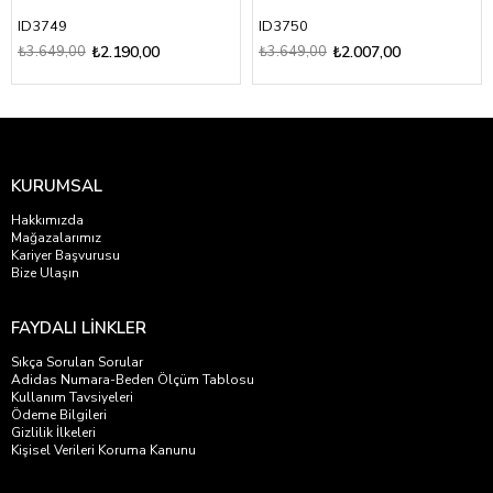
ID3749
ID3750
₺3.649,00
₺2.190,00
₺3.649,00
₺2.007,00
KURUMSAL
Hakkımızda
Mağazalarımız
Kariyer Başvurusu
Bize Ulaşın
FAYDALI LİNKLER
Sıkça Sorulan Sorular
Adidas Numara-Beden Ölçüm Tablosu
Kullanım Tavsiyeleri
Ödeme Bilgileri
Gizlilik İlkeleri
Kişisel Verileri Koruma Kanunu