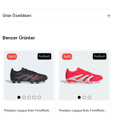
Ürün Özellikleri
Benzer Ürünler
‹
›
‹
›
%40
%45
Football
Football
Predator League Kids Firm/Multi-Ground Krampon
Predator League Kids Firm/Multi-Ground Krampon