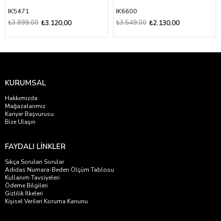
IK5471
IK6600
₺3.899,00
₺3.120,00
₺3.549,00
₺2.130,00
KURUMSAL
Hakkımızda
Mağazalarımız
Kariyer Başvurusu
Bize Ulaşın
FAYDALI LİNKLER
Sıkça Sorulan Sorular
Adidas Numara-Beden Ölçüm Tablosu
Kullanım Tavsiyeleri
Ödeme Bilgileri
Gizlilik İlkeleri
Kişisel Verileri Koruma Kanunu