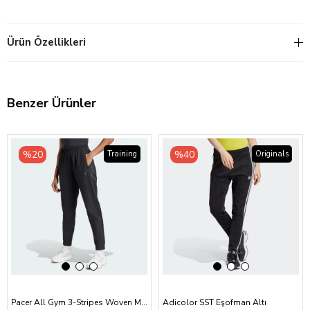
Ürün Özellikleri
Benzer Ürünler
‹
›
‹
›
%20
%40
Training
Originals
Pacer All Gym 3-Stripes Woven Mid-Rise Eşofman Altı
Adicolor SST Eşofman Altı