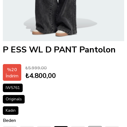
P ESS WL D PANT Pantolon
₺5.999,00
%
20
₺4.800,00
İndirim
IW5761
Originals
Kadın
Beden