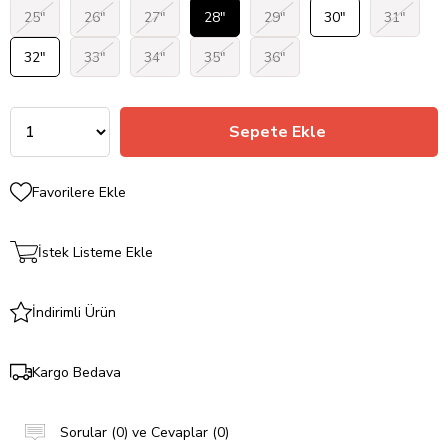
25"
26"
27"
28"
29"
30"
31"
32"
33"
34"
35"
36"
Favorilere Ekle
İstek Listeme Ekle
İndirimli Ürün
Kargo Bedava
Sorular (0) ve Cevaplar (0)