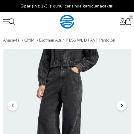
Siparişiniz 1-3 iş günü içerisinde kargolanacaktır.
0
Anasayfa
GİYİM
Eşofman Altı
P ESS WL D PANT Pantolon