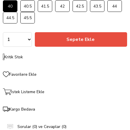
40
40.5
41.5
42
42.5
43.5
44
44.5
45.5
Kritik Stok
Favorilere Ekle
İstek Listeme Ekle
Kargo Bedava
Sorular (0) ve Cevaplar (0)