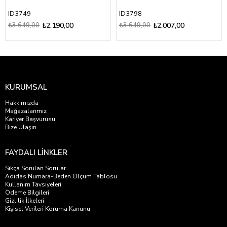
ID3749
ID3798
₺3.649,00
₺2.190,00
₺3.649,00
₺2.007,00
KURUMSAL
Hakkımızda
Mağazalarımız
Kariyer Başvurusu
Bize Ulaşın
FAYDALI LİNKLER
Sıkça Sorulan Sorular
Adidas Numara-Beden Ölçüm Tablosu
Kullanım Tavsiyeleri
Ödeme Bilgileri
Gizlilik İlkeleri
Kişisel Verileri Koruma Kanunu