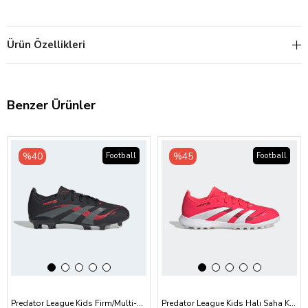
Ürün Özellikleri
Benzer Ürünler
‹
›
‹
›
%40
%45
Football
Football
Predator League Kids Firm/Multi-Ground Krampon
Predator League Kids Halı Saha Kramponu