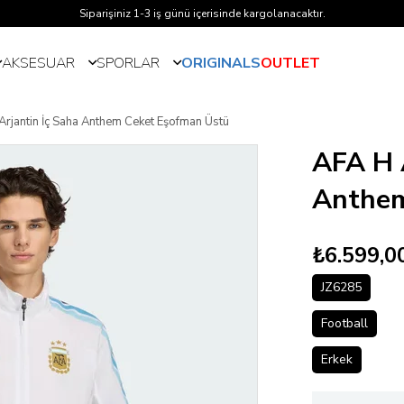
Siparişiniz 1-3 iş günü içerisinde kargolanacaktır.
AKSESUAR
SPORLAR
ORIGINALS
OUTLET
Arjantin İç Saha Anthem Ceket Eşofman Üstü
AFA H 
Anthem
₺6.599,0
JZ6285
Football
Erkek