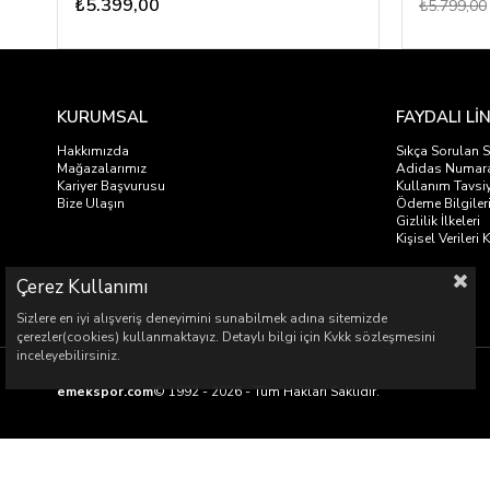
₺5.399,00
₺5.799,00
KURUMSAL
FAYDALI Lİ
Hakkımızda
Sıkça Sorulan S
Mağazalarımız
Adidas Numar
Kariyer Başvurusu
Kullanım Tavsiy
Bize Ulaşın
Ödeme Bilgiler
Gizlilik İlkeleri
Kişisel Veriler
Çerez Kullanımı
Sizlere en iyi alışveriş deneyimini sunabilmek adına sitemizde
çerezler(cookies) kullanmaktayız. Detaylı bilgi için Kvkk sözleşmesini
inceleyebilirsiniz.
emekspor.com
© 1992 - 2026 - Tüm Hakları Saklıdır.
Emek Spor Malz
Emek Spor Mal