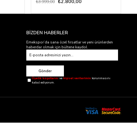
₺2.800,00
₺
₺3.999,00
BİZDEN HABERLER
Emekspor’da sana özel fırsatlar ve yeni ürünlerden
haberdar olmak için bültene kaydol.
Gönder
Üyelik koşullarını
ve
kişisel verilerimin
korunmasını
kabul ediyorum.
ler orjinaldir.
i satıcısıdır.