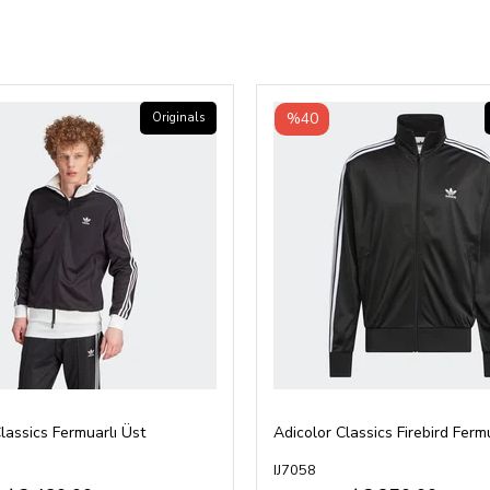
%40
Originals
lassics Fermuarlı Üst
Adicolor Classics Firebird Ferm
IJ7058