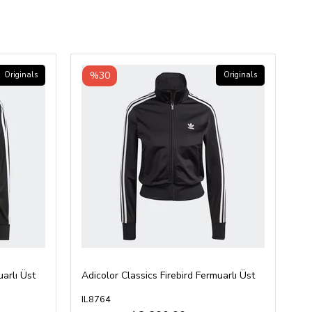
%30
Originals
Originals
uarlı Üst
Adicolor Classics Firebird Fermuarlı Üst
IL8764
IY