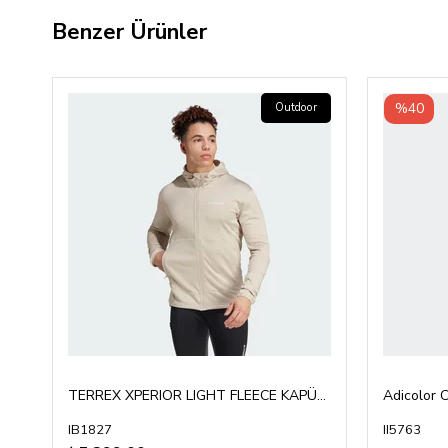
Benzer Ürünler
%40
Outdoor
TERREX XPERIOR LIGHT FLEECE KAPÜŞONLU ÜST
Adicolor C
IB1827
II5763