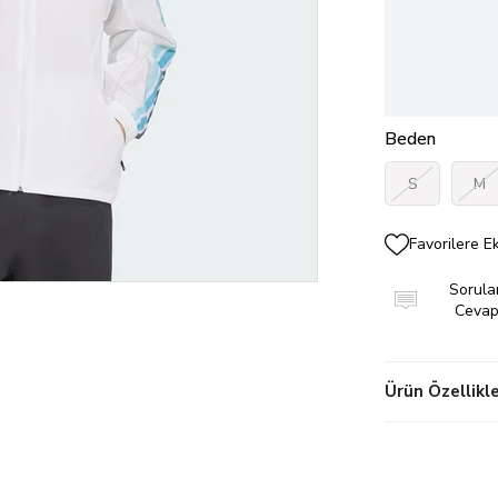
Beden
S
M
Favorilere E
Sorular
Cevapl
Ürün Özellikle