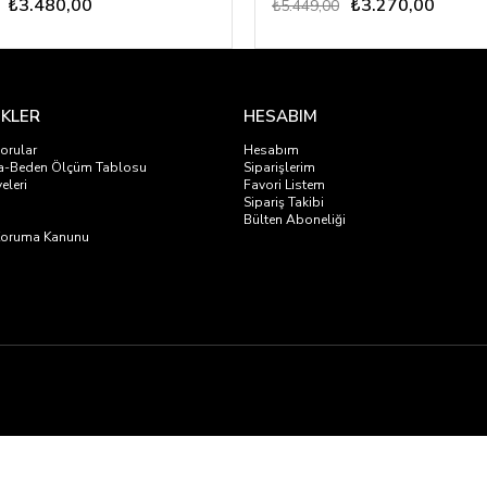
₺3.480,00
₺3.270,00
₺5.449,00
NKLER
HESABIM
orular
Hesabım
a-Beden Ölçüm Tablosu
Siparişlerim
eleri
Favori Listem
i
Sipariş Takibi
Bülten Aboneliği
i Koruma Kanunu
emeleri Sanayi ve Ticaret Limited Şirketi’nin satışa sunduğu tüm markalar ve ürün
zemeleri Sanayi ve Ticaret Limited Şirketi’nin satışa sunduğu bu markaların yetkil