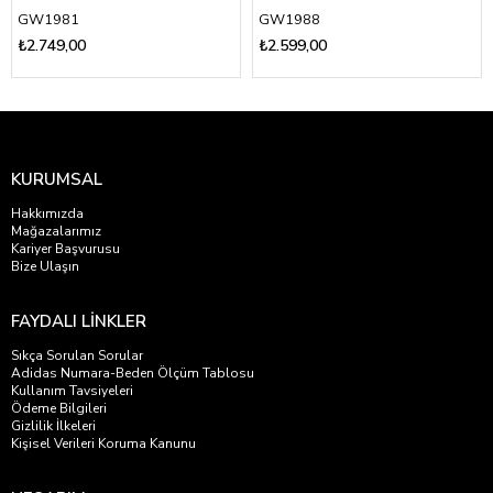
GW1981
GW1988
₺2.749,00
₺2.599,00
KURUMSAL
Hakkımızda
Mağazalarımız
Kariyer Başvurusu
Bize Ulaşın
FAYDALI LİNKLER
Sıkça Sorulan Sorular
Adidas Numara-Beden Ölçüm Tablosu
Kullanım Tavsiyeleri
Ödeme Bilgileri
Gizlilik İlkeleri
Kişisel Verileri Koruma Kanunu