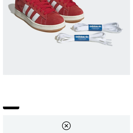
Campus 00s Ayakkabı
₺6.599,00
H03474
Originals
Erkek