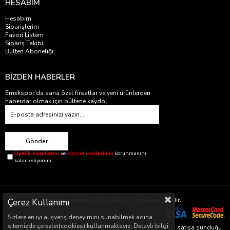
HESABIM
Hesabım
Siparişlerim
Favori Listem
Sipariş Takibi
Bülten Aboneliği
BİZDEN HABERLER
Emekspor’da sana özel fırsatlar ve yeni ürünlerden
haberdar olmak için bültene kaydol.
Gönder
Üyelik koşullarını
ve
kişisel verilerimin
korunmasını
kabul ediyorum.
emekspor.com
© 1992 - 2026 - Tüm Hakları Saklıdır.
Çerez Kullanımı
Sizlere en iyi alışveriş deneyimini sunabilmek adına
sitemizde çerezler(cookies) kullanmaktayız. Detaylı bilgi
Emek Spor Malzemeleri Sanayi ve Ticaret Limited Şirketi’nin satışa sunduğu