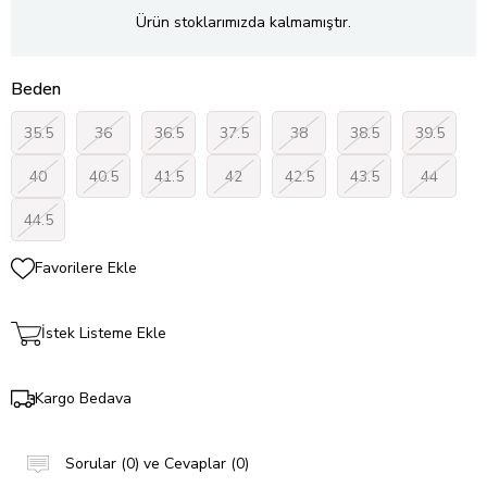
Ürün stoklarımızda kalmamıştır.
Beden
35.5
36
36.5
37.5
38
38.5
39.5
40
40.5
41.5
42
42.5
43.5
44
44.5
Favorilere Ekle
İstek Listeme Ekle
Kargo Bedava
Sorular (0) ve Cevaplar (0)